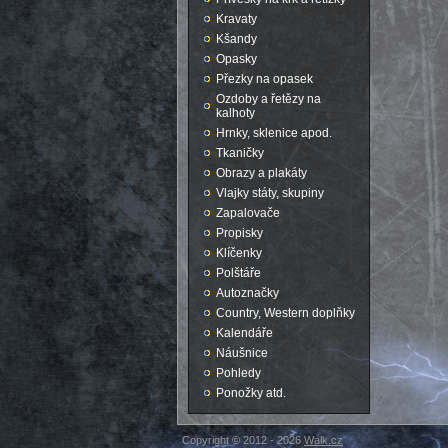
Kravaty
Kšandy
Opasky
Přezky na opasek
Ozdoby a řetězy na
kalhoty
Hrnky, sklenice apod.
Tkaničky
Obrazy a plakáty
Vlajky státy, skupiny
Zapalovače
Propisky
Klíčenky
Polštáře
Autoznačky
Country, Western doplňky
Kalendáře
Náušnice
Pohledy
Ponožky atd.
Copyright © 2012 - 2026
Walk.cz