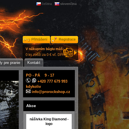
čeština
slovenčina
Přihlášení
Registrace
V nákupním báglu máš:
0 ks zboží za 0 € vč. DPH.
y pre pranie
Kontakt
PO - PÁ 9 - 17
+420 777 679 993
kdykoliv
info@prorockshop.cz
Akce
nášivka King Diamond -
logo