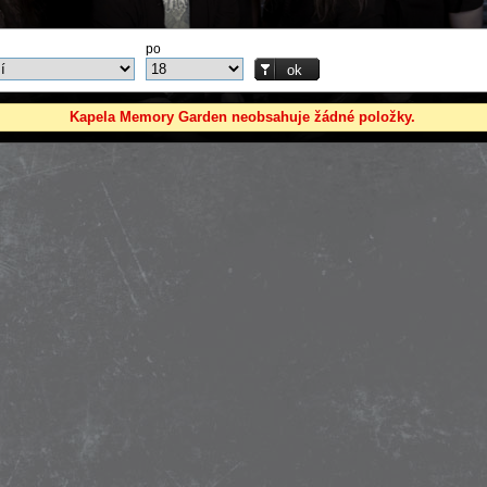
po
Kapela Memory Garden neobsahuje žádné položky.