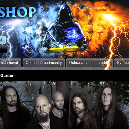
in
reklamovať
Obchodné podmienky
Ochrana osobních údajů
Symbol
 Garden