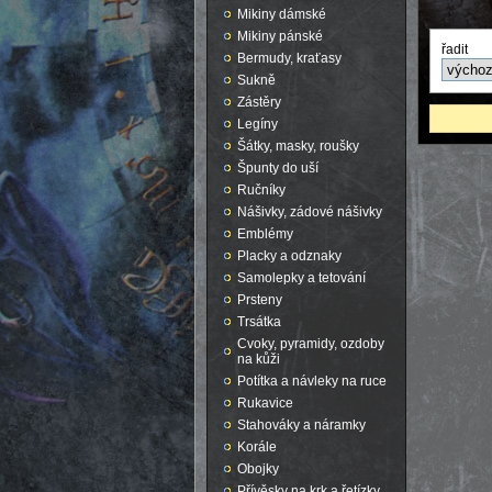
Mikiny dámské
Mikiny pánské
řadit
Bermudy, kraťasy
Sukně
Zástěry
Legíny
Šátky, masky, roušky
Špunty do uší
Ručníky
Nášivky, zádové nášivky
Emblémy
Placky a odznaky
Samolepky a tetování
Prsteny
Trsátka
Cvoky, pyramidy, ozdoby
na kůži
Potítka a návleky na ruce
Rukavice
Stahováky a náramky
Korále
Obojky
Přívěsky na krk a řetízky