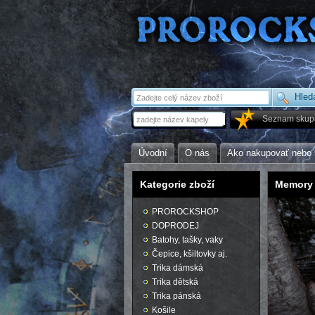
Seznam skup
Úvodní
O nás
Ako nakupovať nebo 
Kategorie zboží
Memory
PROROCKSHOP
DOPRODEJ
Batohy, tašky, vaky
Čepice, kšiltovky aj.
Trika dámská
Trika dětská
Trika pánská
Košile