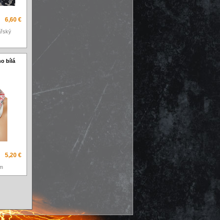
6,60 €
ářský
o bílá
5,20 €
em