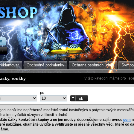
in
reklamovať
Obchodné podmienky
Ochrana osobních údajů
Symbol
masky, roušky
V této kategorii máme pro Tebe
po
egorii nabízíme nepřeberné množství druhů bavlněných a polyesterových motorkářs
h a trendy šátků různých velikostí a druhů
dáte šátky konkrétní skupiny a ne jen motivy, doporučujeme zajít rovnou
sem
n
eré nabízíme, okamžitě uvidíte a vyfiltrujete si přesně všechny věci, které od d
máme.