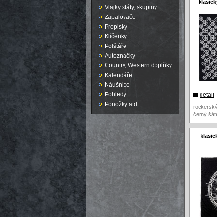
klasick
Vlajky státy, skupiny
Zapalovače
Propisky
Klíčenky
Polštáře
Autoznačky
Country, Western doplňky
Kalendáře
Náušnice
Pohledy
detail
Ponožky atd.
rockersk
černý šát
klasic