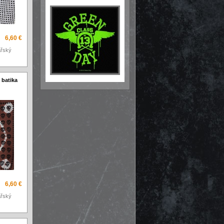
6,60 €
ářský
 batika
6,60 €
ářský