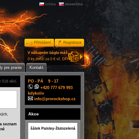
čeština
slovenčina
Přihlášení
Registrace
V nákupním báglu máš:
0 ks zboží za 0 € vč. DPH.
y pre pranie
Kontakt
PO - PÁ 9 - 17
 516 věcí.
+420 777 679 993
kdykoliv
info@prorockshop.cz
Akce
kých,
a seznam
šátek Paisley-žlutozelená
ané