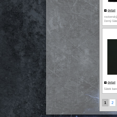
detail
rockersk
černý šát
detail
šátek ban
1
2