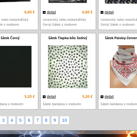
6,60 €
detail
6,60 €
detail
ý nebo motorkářský
rockerský nebo motorkářský
rockerský nebo motork
ek s motivem
černý šátek s motivem
černý šátek s motivem
šátek Černý
šátek Tlapka-bílo šedivý
šátek Paisley-červen
5,20 €
detail
5,20 €
detail
dana s motivem
šátek bandana s motivem
šátek bandana s motiv
3
4
5
6
7
8
9
10