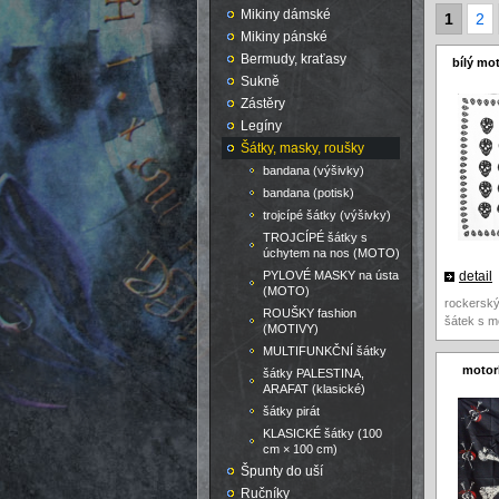
Mikiny dámské
1
2
Mikiny pánské
Bermudy, kraťasy
bílý mo
Sukně
Zástěry
Legíny
Šátky, masky, roušky
bandana (výšivky)
bandana (potisk)
trojcípé šátky (výšivky)
TROJCÍPÉ šátky s
úchytem na nos (MOTO)
PYLOVÉ MASKY na ústa
detail
(MOTO)
rockerský
ROUŠKY fashion
šátek s m
(MOTIVY)
MULTIFUNKČNÍ šátky
motork
šátky PALESTINA,
ARAFAT (klasické)
šátky pirát
KLASICKÉ šátky (100
cm × 100 cm)
Špunty do uší
Ručníky