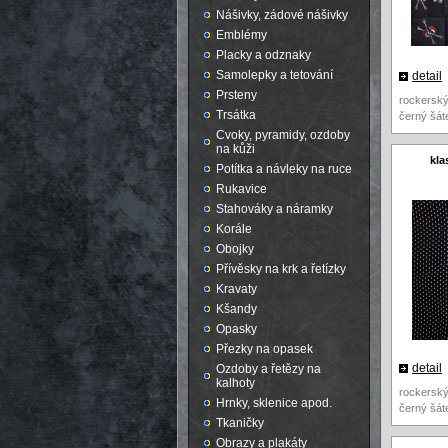
Nášivky, zádové nášivky
Emblémy
Placky a odznaky
Samolepky a tetování
detail
Prsteny
rockersk
Trsátka
černý šát
Cvoky, pyramidy, ozdoby
na kůži
kla
Potítka a návleky na ruce
Rukavice
Stahováky a náramky
Korále
Obojky
Přívěsky na krk a řetízky
Kravaty
Kšandy
Opasky
Přezky na opasek
detail
Ozdoby a řetězy na
kalhoty
rockersk
Hrnky, sklenice apod.
černý šát
Tkaničky
Obrazy a plakáty