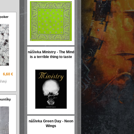
poker
nášivka Ministry - The Mind
is a terrible thing to taste
6,60 €
ářský
 puntíky
nášivka Green Day - Neon
Wings