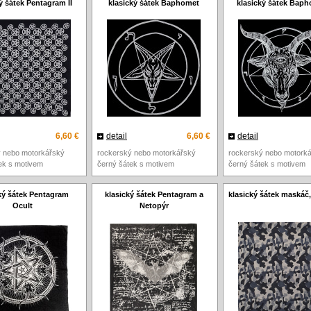
ý šátek Pentagram II
klasický šátek Baphomet
klasický šátek Baph
6,60 €
detail
6,60 €
detail
ý nebo motorkářský
rockerský nebo motorkářský
rockerský nebo motork
ek s motivem
černý šátek s motivem
černý šátek s motivem
ký šátek Pentagram
klasický šátek Pentagram a
klasický šátek maskáč
Ocult
Netopýr