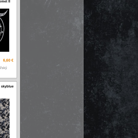
omet II
6,60 €
ářský
, skyblue