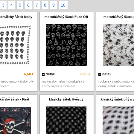
3
4
5
6
7
8
9
10
torkářský šátek lebky
motorkářský šátek Fuck Off
motorkářský šátek 
6,60 €
detail
6,60 €
detail
 nebo motorkářský bílý
rockerský nebo motorkářský
rockerský nebo motork
otivem
černý šátek s motivem
černý šátek s motivem
ářský šátek - Pirát
klasický šátek Hvězdy
klasický šátek bílý s