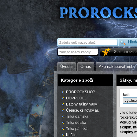
Seznam skup
Úvodní
O nás
Ako nakupovať nebo 
Kategorie zboží
Šátky, 
PROROCKSHOP
řadit
DOPRODEJ
Batohy, tašky, vaky
Čepice, kšiltovky aj.
v této kat
Trika dámská
rockerskýc
Pokud hle
Trika dětská
skupin, kt
Trika pánská
skupiny 
Košile