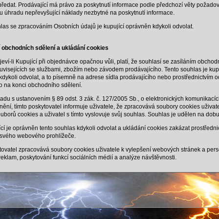
předat. Prodávající má právo za poskytnutí informace podle předchozí věty požadov
 úhradu nepřevyšující náklady nezbytné na poskytnutí informace.
as se zpracováním Osobních údajů je kupující oprávněn kdykoli odvolat.
í obchodních sdělení a ukládání cookies
eví-li Kupující při objednávce opačnou vůli, platí, že souhlasí se zasíláním obchod
uvisejících se službami, zbožím nebo závodem prodávajícího. Tento souhlas je kupu
dykoli odvolat, a to písemně na adrese sídla prodávajícího nebo prostřednictvím 
 na konci obchodního sdělení.
adu s ustanovením § 89 odst. 3 zák. č. 127/2005 Sb., o elektronických komunikacíc
ění, tímto poskytovatel informuje uživatele, že zpracovává soubory cookies uživat
ouborů cookies a uživatel s tímto vyslovuje svůj souhlas. Souhlas je udělen na dobu 
cí je oprávněn tento souhlas kdykoli odvolat a ukládání cookies zakázat prostředni
 svého webového prohlížeče.
ovatel zpracovává soubory cookies uživatele k vylepšení webových stránek a pers
eklam, poskytování funkcí sociálních médií a analýze návštěvnosti.