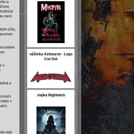
práv a
žnost,
chodních
ku není
ském účtu,
 povinen
acovatele.
asu
nášivka Airbourne - Logo
Cut-Out
y v
m
jedná o
vlajka Nightwish
acování
 nebo v
vání,
nen tuto