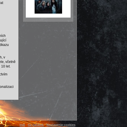
at
ních
jící
odkazu
h, v
ele, včetně
10 let.
ctvím
onalizaci
tisk
na začátek
Nastavenie cookies