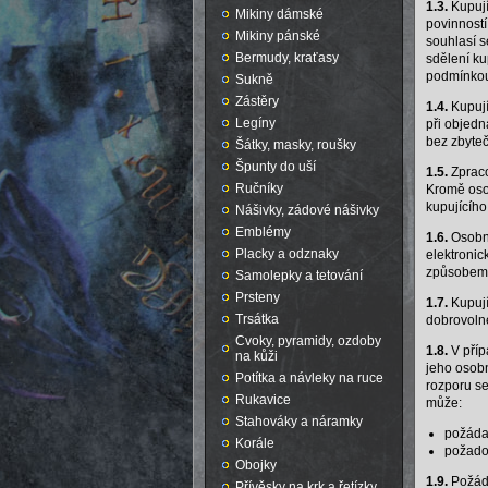
1.3.
Kupují
Mikiny dámské
povinností
Mikiny pánské
souhlasí s
Bermudy, kraťasy
sdělení ku
podmínkou
Sukně
Zástěry
1.4.
Kupují
Legíny
při objed
bez zbyte
Šátky, masky, roušky
Špunty do uší
1.5.
Zpraco
Ručníky
Kromě oso
kupujícíh
Nášivky, zádové nášivky
Emblémy
1.6.
Osobní
Placky a odznaky
elektroni
způsobem
Samolepky a tetování
Prsteny
1.7.
Kupují
Trsátka
dobrovolné
Cvoky, pyramidy, ozdoby
1.8.
V příp
na kůži
jeho osobn
Potítka a návleky na ruce
rozporu se
Rukavice
může:
Stahováky a náramky
požádat
Korále
požadov
Obojky
1.9.
Požádá
Přívěsky na krk a řetízky