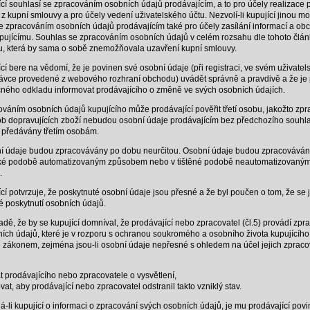
cí souhlasí se zpracováním osobních údajů prodávajícím, a to pro účely realizace 
 z kupní smlouvy a pro účely vedení uživatelského účtu. Nezvolí-li kupující jinou mo
e zpracováním osobních údajů prodávajícím také pro účely zasílání informací a ob
pujícímu. Souhlas se zpracováním osobních údajů v celém rozsahu dle tohoto člán
, která by sama o sobě znemožňovala uzavření kupní smlouvy.
cí bere na vědomí, že je povinen své osobní údaje (při registraci, ve svém uživatel
návce provedené z webového rozhraní obchodu) uvádět správně a pravdivě a že je
čného odkladu informovat prodávajícího o změně ve svých osobních údajích.
váním osobních údajů kupujícího může prodávající pověřit třetí osobu, jakožto zpr
b dopravujících zboží nebudou osobní údaje prodávajícím bez předchozího souhl
o předávány třetím osobám.
 údaje budou zpracovávány po dobu neurčitou. Osobní údaje budou zpracováván
cké podobě automatizovaným způsobem nebo v tištěné podobě neautomatizovaný
.
cí potvrzuje, že poskytnuté osobní údaje jsou přesné a že byl poučen o tom, že se 
 poskytnutí osobních údajů.
adě, že by se kupující domníval, že prodávající nebo zpracovatel (čl.5) provádí zpr
ích údajů, které je v rozporu s ochranou soukromého a osobního života kupujícího
 zákonem, zejména jsou-li osobní údaje nepřesné s ohledem na účel jejich zpraco
 prodávajícího nebo zpracovatele o vysvětlení,
at, aby prodávající nebo zpracovatel odstranil takto vzniklý stav.
-li kupující o informaci o zpracování svých osobních údajů, je mu prodávající povi