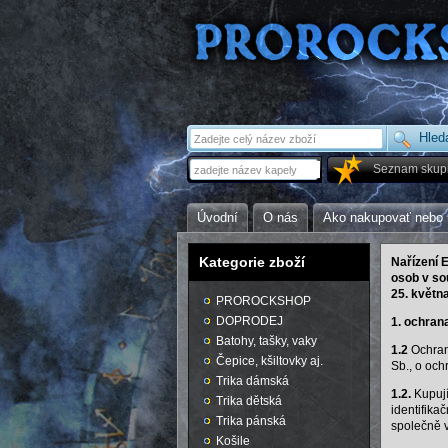
Seznam skup
Úvodní
O nás
Ako nakupovať nebo 
Kategorie zboží
Nařízení 
osob v so
25. květn
PROROCKSHOP
DOPRODEJ
1. ochran
Batohy, tašky, vaky
1.2
Ochrana
Čepice, kšiltovky aj.
Sb., o och
Trika dámská
1.2.
Kupují
Trika dětská
identifikač
Trika pánská
společně v
Košile