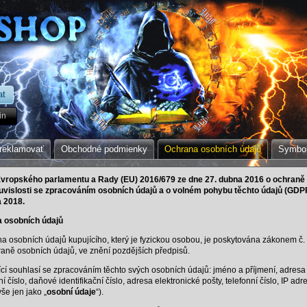
in
reklamovať
Obchodné podmienky
Ochrana osobních údajů
Symbol
Evropského parlamentu a Rady (EU) 2016/679 ze dne 27. dubna 2016 o ochraně
uvislosti se zpracováním osobních údajů a o volném pohybu těchto údajů (
GDP
a 2018.
a osobních údajů
 osobních údajů kupujícího, který je fyzickou osobou, je poskytována zákonem č
raně osobních údajů, ve znění pozdějších předpisů.
cí souhlasí se zpracováním těchto svých osobních údajů: jméno a příjmení, adresa 
ní číslo, daňové identifikační číslo, adresa elektronické pošty, telefonní číslo, IP adr
še jen jako „
osobní údaje
“).