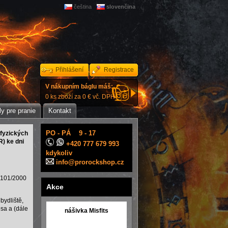
čeština
slovenčina
Přihlášení
Registrace
V nákupním báglu máš:
0 ks zboží za 0 € vč. DPH.
y pre pranie
Kontakt
PO - PÁ 9 - 17
 fyzických
R
) ke dni
+420 777 679 993
kdykoliv
info@prorockshop.cz
. 101/2000
Akce
bydliště,
esa a (dále
nášivka Misfits