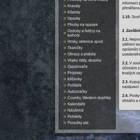
informaci 
Kravaty
přiměřenou
Kšandy
1.10.
Souhl
Opasky
Přezky na opasek
2 .Zasílán
Ozdoby a řetězy na
kalhoty
2.1.
Neproj
Hrnky, sklenice apod.
sdělení so
Tkaničky
oprávněn k
Obrazy a plakáty
uvedeného
Vlajky státy, skupiny
2.2.
V soul
Zapalovače
účinném zn
Propisky
trvalých s
Klíčenky
2.3.
Kupují
Polštáře
nastavení
Autoznačky
2.4.
Poskyt
Country, Western doplňky
obsahu a r
Kalendáře
Náušnice
Pohledy
Ponožky atd.
Copyright © 2012 - 2026
Walk.cz