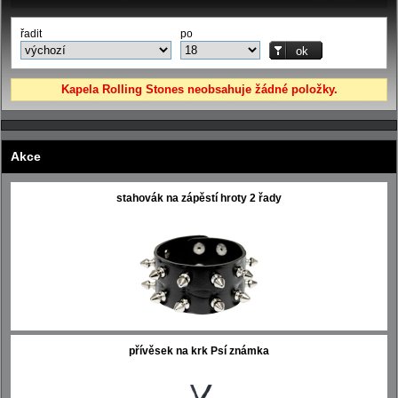
řadit
po
Kapela Rolling Stones neobsahuje žádné položky.
Akce
stahovák na zápěstí hroty 2 řady
přívěsek na krk Psí známka