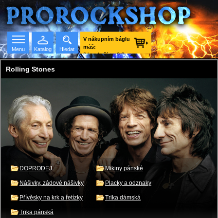
V nákupním báglu
máš:
Menu
Katalog
Hledat
0 ks zboží za 0 €
vč. DPH.
Rolling Stones
Seznam skupin
DOPRODEJ
Mikiny pánské
Nášivky, zádové nášivky
Placky a odznaky
Přívěsky na krk a řetízky
Trika dámská
Trika pánská