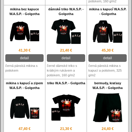
potiskem, 160 g/m2
mikina bez kapuce
dámské triko W.A.S.P. -
mikina s kapucí W.A.S.P.
W.A.S.P. - Golgotha
Golgotha
- Golgotha
41,30 €
21,40 €
45,30 €
detail
detail
detail
černá pánská mikina s
černé dámské triko s
černá pánská mikina s
potiskem
krátkým rukávem a
kapucí a potiskem, 325
potiskem, 160 g/m2
g/m2
mikina s kapucí a zipem
triko W.A.S.P. - Golgotha
bermudy, kraťasy
W.A.S.P. - Golgotha
W.A.S.P. - Golgotha
47,40 €
21,30 €
24,40 €