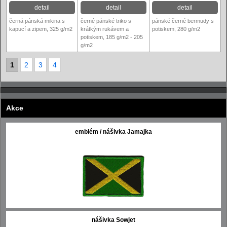
detail
detail
detail
černá pánská mikina s
černé pánské triko s
pánské černé bermudy s
kapucí a zipem, 325 g/m2
krátkým rukávem a
potiskem, 280 g/m2
potiskem, 185 g/m2 - 205
g/m2
1
2
3
4
Akce
emblém / nášivka Jamajka
nášivka Sowjet