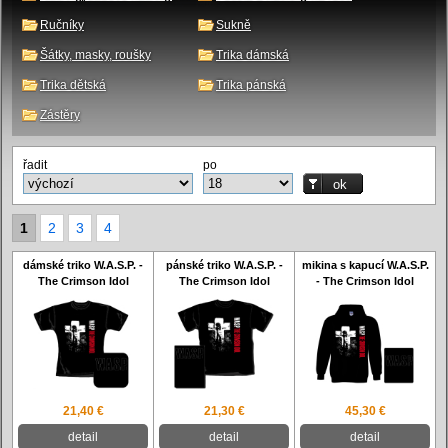
Ručníky
Sukně
Šátky, masky, roušky
Trika dámská
Trika dětská
Trika pánská
Zástěry
řadit
po
1
2
3
4
dámské triko W.A.S.P. -
pánské triko W.A.S.P. -
mikina s kapucí W.A.S.P.
The Crimson Idol
The Crimson Idol
- The Crimson Idol
21,40 €
21,30 €
45,30 €
detail
detail
detail