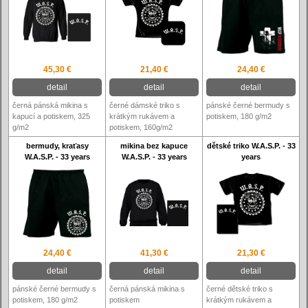
45,30 €
21,40 €
24,40 €
detail
detail
detail
černá pánská mikina s
černé dámské triko s
pánské černé bermudy s
kapucí a potiskem, 325
krátkým rukávem a
potiskem, 180 g/m2
g/m2
potiskem, 160g/m2
bermudy, kraťasy
mikina bez kapuce
dětské triko W.A.S.P. - 33
W.A.S.P. - 33 years
W.A.S.P. - 33 years
years
24,40 €
41,30 €
21,30 €
detail
detail
detail
pánské černé bermudy s
černá pánská mikina s
černé dětské triko s
potiskem, 180 g/m2
potiskem
krátkým rukávem a