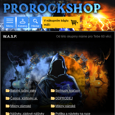
V nákupním báglu
máš:
Menu
Katalog
Hledat
0 ks zboží za 0 €
vč. DPH.
W.A.S.P.
Od této skupiny máme pro Tebe 60 věcí.
Seznam skupin
Batohy, tašky, vaky
Bermudy, kraťasy
Čepice, kšiltovky aj.
DOPRODEJ
Mikiny dámské
Mikiny pánské
Nášivky, zádové nášivky
Potítka a návleky na ruce