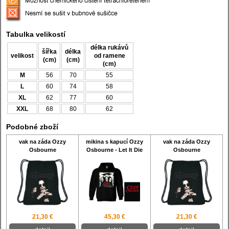
Tabulka velikostí
délka rukávů
šířka
délka
velikost
od ramene
(cm)
(cm)
(cm)
M
56
70
55
L
60
74
58
XL
62
77
60
XXL
68
80
62
Podobné zboží
vak na záda Ozzy
mikina s kapucí Ozzy
vak na záda Ozzy
Osbourne
Osbourne - Let It Die
Osbourne
21,30 €
45,30 €
21,30 €