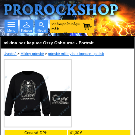
V nákupním báglu
máš:
Menu
Katalog
Hledat
0 ks zboží za 0 €
vč. DPH.
mikina bez kapuce Ozzy Osbourne - Portrait
Úvodná
>
Mikiny pánské
>
pánské mikiny bez kapuce - potisk
Seznam skupin
Cena vč. DPH
41,30 €