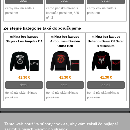
detail
detail
detail
černý vak na záda s
černá pánská mikina s
černý vak na záda s
potiskem
kapucí a potiskem, 325
potiskem
g/m2
Ze stejné kategorie také doporučujeme
mikina bez kapuce
mikina bez kapuce
mikina bez kapuce
Slayer - Los Angeles CA
Airbourne - Breakin
Beherit - Dawn Of Satan
Outta Hell
s Millenium
41,30 €
41,30 €
41,30 €
detail
detail
detail
černá pánská mikina s
černá pánská mikina s
černá pánská mikina s
potiskem
potiskem
potiskem
Tento web používa súbory cookies, aby vám zaistil čo najlepší
Nastavenie cookies
zážitok z našich webových stránok.