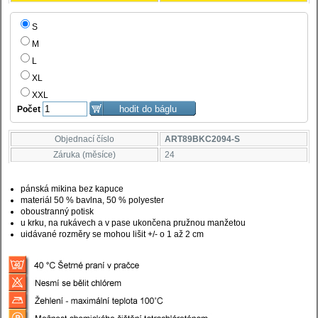
S
M
L
XL
XXL
Počet
Objednací číslo
ART89BKC2094-S
Záruka (měsíce)
24
pánská mikina bez kapuce
materiál 50 % bavlna, 50 % polyester
oboustranný potisk
u krku, na rukávech a v pase ukončena pružnou manžetou
uidávané rozměry se mohou lišit +/- o 1 až 2 cm