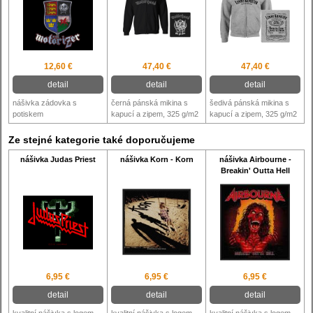
12,60 €
47,40 €
47,40 €
detail
detail
detail
nášivka zádovka s
černá pánská mikina s
šedivá pánská mikina s
potiskem
kapucí a zipem, 325 g/m2
kapucí a zipem, 325 g/m2
Ze stejné kategorie také doporučujeme
nášivka Judas Priest
nášivka Korn - Korn
nášivka Airbourne -
Breakin' Outta Hell
6,95 €
6,95 €
6,95 €
detail
detail
detail