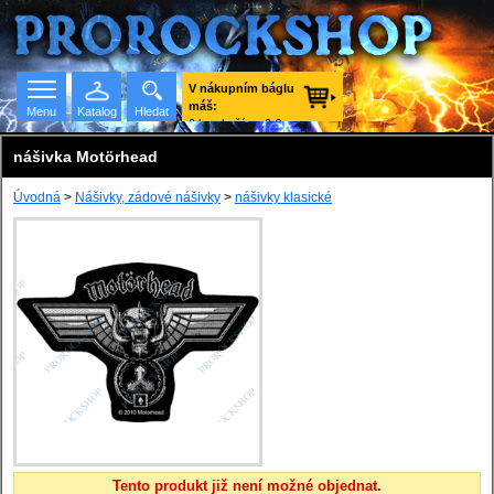
V nákupním báglu
máš:
Menu
Katalog
Hledat
0 ks zboží za 0 €
vč. DPH.
nášivka Motörhead
Úvodná
>
Nášivky, zádové nášivky
>
nášivky klasické
Seznam skupin
Tento produkt již není možné objednat.