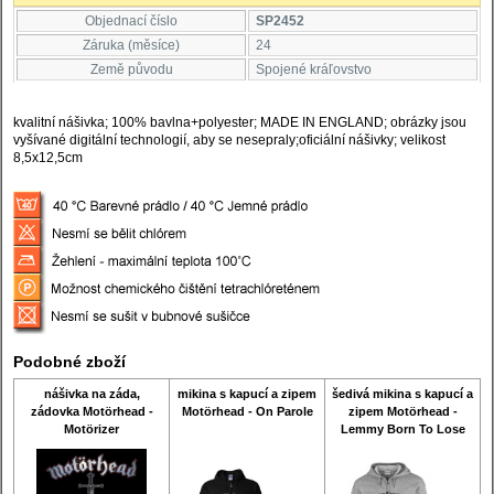
Objednací číslo
SP2452
Záruka (měsíce)
24
Země původu
Spojené kráľovstvo
kvalitní nášivka; 100% bavlna+polyester; MADE IN ENGLAND; obrázky jsou
vyšívané digitální technologií, aby se nesepraly;oficiální nášivky; velikost
8,5x12,5cm
Podobné zboží
nášivka na záda,
mikina s kapucí a zipem
šedivá mikina s kapucí a
zádovka Motörhead -
Motörhead - On Parole
zipem Motörhead -
Motörizer
Lemmy Born To Lose