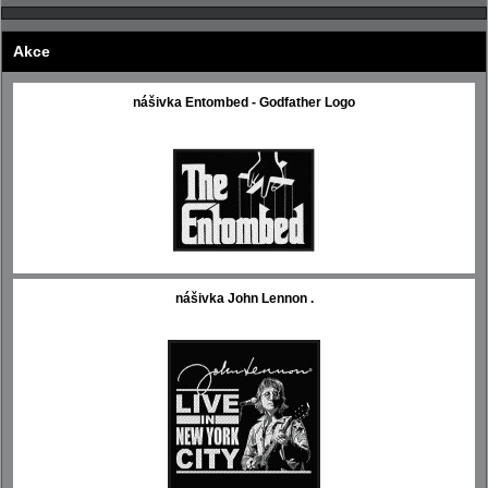
Akce
nášivka Entombed - Godfather Logo
nášivka John Lennon .