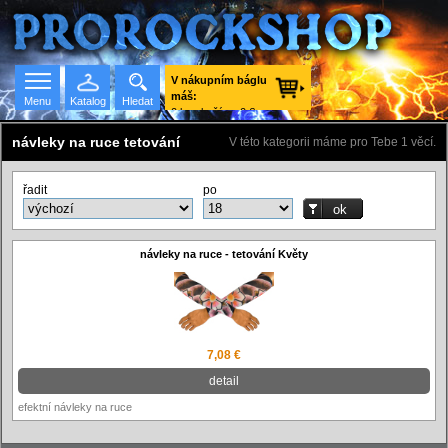
V nákupním báglu
máš:
Menu
Katalog
Hledat
0 ks zboží za 0 €
vč. DPH.
návleky na ruce tetování
V této kategorii máme pro Tebe 1 věcí.
řadit
po
Seznam skupin
návleky na ruce - tetování Květy
7,08 €
detail
efektní návleky na ruce