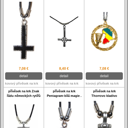
7,08 €
8,40 €
7,08 €
detail
detail
detail
kovový přívěsek na krk
kovový přívěsek na krk
kovový přívěsek na krk
přívěsek na krk Znak
přívěsek na krk
přívěsek na krk
řádu německých rytířů
Pentagram-bílá magie .
Thorrovo kladivo