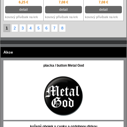
6,25 €
7,08 €
7,08 €
detail
detail
detail
kovový přívěsek na krk
kovový přívěsek na krk
kovový přívěsek na krk
1
2
3
4
5
6
7
8
Akce
placka / button Metal God
kožený obojek s cvoky a ozdobnou dirkou