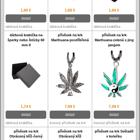
1,66 €
1,66 €
1,66 €
detail
detail
detail
dárková krabička
dárková krabička
dárková krabička
dárková krabička na
přívěsek na krk
přívěsek na krk
šperky nebo řetízky 60
Marihuana-postříbřená
Marihuana-zelená s jing
mm II
jangem
1,74 €
7,08 €
7,08 €
detail
detail
detail
dárková krabička
kovový přívěsek na krk
kovový přívěsek na krk
přívěsek na krk
přívěsek na krk
přívěsek na krk Světadíl
Obrácený kříž-černý
Obrácený kříž
v kolečku