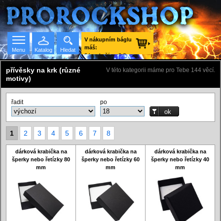
V nákupním báglu
máš:
Menu
Katalog
Hledat
0 ks zboží za 0 €
vč. DPH.
přívěsky na krk (různé
V této kategorii máme pro Tebe 144 věcí.
motivy)
Seznam skupin
řadit
po
1
2
3
4
5
6
7
8
dárková krabička na
dárková krabička na
dárková krabička na
šperky nebo řetízky 80
šperky nebo řetízky 60
šperky nebo řetízky 40
mm
mm
mm