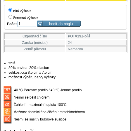
bílá výšivka
červená výšivka
Počet
Objednací číslo
POTV192-bílá
Záruka (měsíce)
24
Země původu
Nemecko
froté
80% bavlna, 20% elastan
velikost cca 8,5 cm x 7,5 cm
možnost výběru barvy výšivky