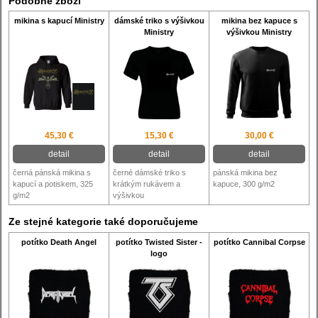
Podobné zboží
mikina s kapucí Ministry
dámské triko s výšivkou
mikina bez kapuce s
Ministry
výšivkou Ministry
45,30 €
15,30 €
30,00 €
detail
detail
detail
černá pánská mikina s
černé dámské triko s
pánská mikina bez
kapucí a potiskem, 325
krátkým rukávem a
kapuce, 300 g/m2
g/m2
výšivkou
Ze stejné kategorie také doporučujeme
potítko Death Angel
potítko Twisted Sister -
potítko Cannibal Corpse
logo