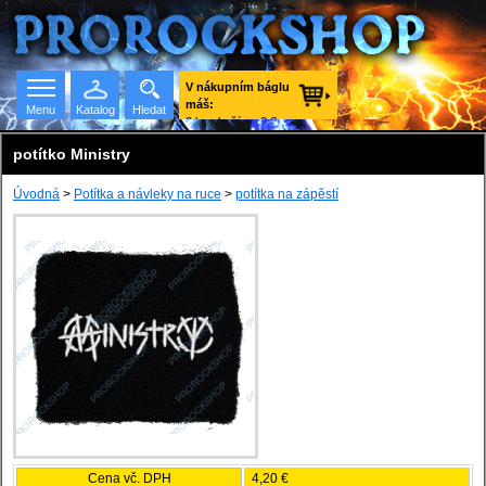
V nákupním báglu
máš:
Menu
Katalog
Hledat
0 ks zboží za 0 €
vč. DPH.
potítko Ministry
Úvodná
>
Potítka a návleky na ruce
>
potítka na zápěstí
Seznam skupin
Cena vč. DPH
4,20 €