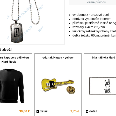
Země původu
vyrobeno z nerezové oceli
obrázek vypalován laserem
přívěsek je stříbrné lesklé barv
rozměry 4,4cm x 2,7cm
kuličkový řetízek vyrobený z le
délka řetízku 60cm, průměr ku
 zboží
ez kapuce s výšivkou
odznak Kytara - yellow
bílá nášivka Hard
Hard Rock
30,00 €
detail
3,75 €
detail