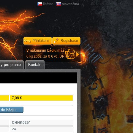
čeština
slovenčina
Přihlášení
Registrace
V nákupním báglu máš:
0 ks zboží za 0 € vč. DPH.
y pre pranie
Kontakt
7,08 €
CHNK025*
24