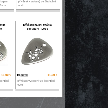
s logem
přívěsek vyrobený ze šlechtěné
10 cm
oceli
sátko
přívěsek na krk trsátko
go
Sepultura - Logo
11,00 €
detail
11,00 €
lechtěné
přívěsek vyrobený ze šlechtěné
oceli