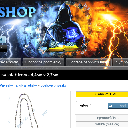
in
reklamovať
Obchodné podmienky
Ochrana osobních údajů
Symbol
 na krk žiletka - 4,4cm x 2,7cm
Přívěsky na krk a řetízky
>
ocelové přívěsky
Cena vč. DPH
Počet
Objednací číslo
Záruka (měsíce)