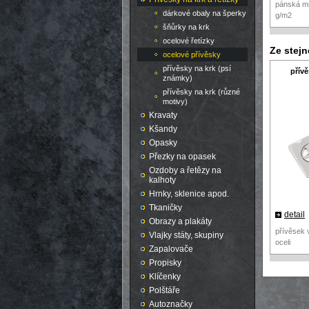
pánská mi
dárkové obaly na šperky
g/m2
šňůrky na krk
ocelové řetízky
Ze stej
ocelové přívěsky
přívěsky na krk (psí
přívě
známky)
přívěsky na krk (různé
motivy)
Kravaty
Kšandy
Opasky
Přezky na opasek
Ozdoby a řetězy na
kalhoty
Hrnky, sklenice apod.
Tkaničky
detail
Obrazy a plakáty
přívěsek 
Vlajky státy, skupiny
oceli
Zapalovače
Propisky
Klíčenky
Polštáře
Autoznačky