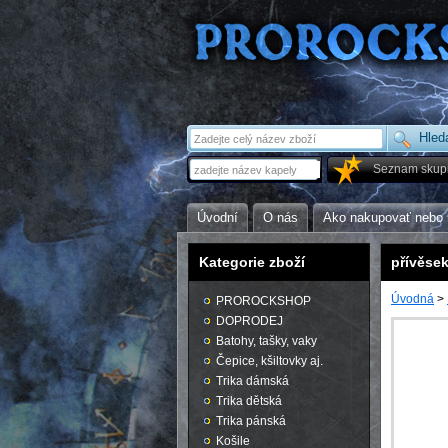
Seznam skup
Úvodní
O nás
Ako nakupovať nebo 
Kategorie zboží
přívěsek
Úvodná
>
PROROCKSHOP
DOPRODEJ
Batohy, tašky, vaky
Čepice, kšiltovky aj.
Trika dámská
Trika dětská
Trika pánská
Košile