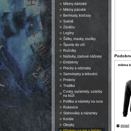
Mikiny dámské
Mikiny pánské
Bermudy, kraťasy
Sukně
Zástěry
Legíny
Šátky, masky, roušky
Špunty do uší
Ručníky
Podobné
Nášivky, zádové nášivky
Emblémy
mikina b
Placky a odznaky
Samolepky a tetování
Prsteny
Trsátka
Cvoky, pyramidy, ozdoby
na kůži
Potítka a návleky na ruce
Rukavice
Stahováky a náramky
Korále
Obojky
detail
Přívěsky na krk a řetízky