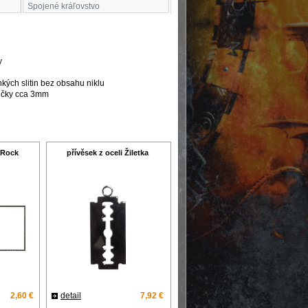
Spojené kráľovstvo
y
hkých slitin bez obsahu niklu
ličky cca 3mm
 Rock
přívěsek z oceli Žiletka
2,60 €
detail
7,92 €