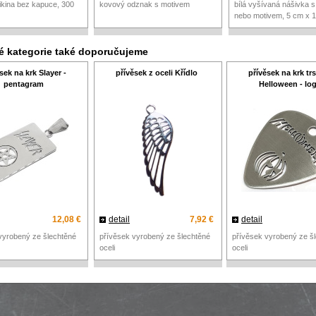
kina bez kapuce, 300
kovový odznak s motivem
bílá vyšívaná nášivka 
nebo motivem, 5 cm x 
né kategorie také doporučujeme
sek na krk Slayer -
přívěsek z oceli Křídlo
přívěsek na krk tr
pentagram
Helloween - lo
12,08 €
detail
7,92 €
detail
vyrobený ze šlechtěné
přívěsek vyrobený ze šlechtěné
přívěsek vyrobený ze š
oceli
oceli